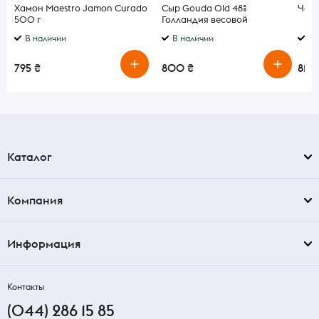
Хамон Maestro Jamon Curado
Сыр Gouda Old 48%
Чай 
500 г
Голландия весовой
В наличии
В наличии
В 
795 ₴
800 ₴
810 
Каталог
Компания
Информация
Контакты
(044) 286 15 85