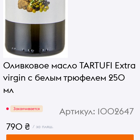
Оливковое масло TARTUFI Extra
virgin с белым трюфелем 250
мл
Артикул:
1002647
Заканчивается
790 ₴
/ за пляш.