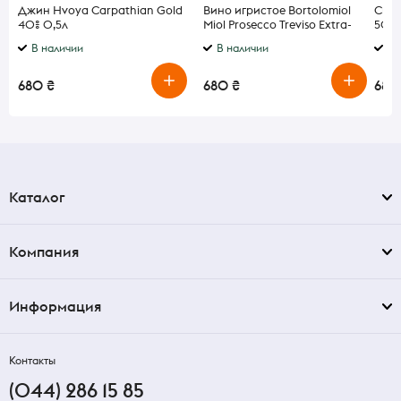
Джин Hvoya Carpathian Gold
Вино игристое Bortolomiol
Сыр 
40% 0,5л
Miol Prosecco Treviso Extra-
50% 
Dry белое сухое 11% 0,75 л
В наличии
В наличии
В 
680 ₴
680 ₴
685 
Каталог
Компания
Информация
Контакты
(044) 286 15 85