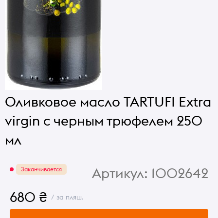
Оливковое масло TARTUFI Extra
virgin с черным трюфелем 250
мл
Артикул:
1002642
Заканчивается
680 ₴
/ за пляш.