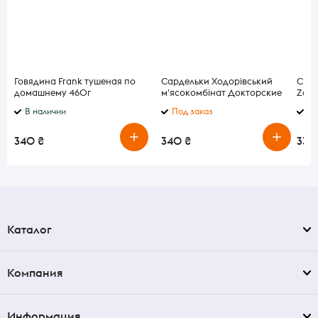
Говядина Frank тушеная по
Сардельки Ходорівський
Сыр 
домашнему 460г
м'ясокомбінат Докторские
Zane
кг
В наличии
Под заказ
В 
340 ₴
340 ₴
339 
Каталог
Компания
Информация