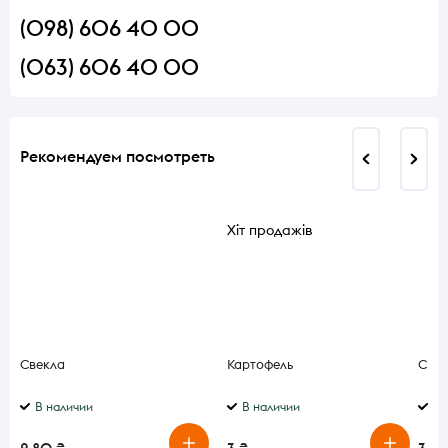
(098) 606 40 00
(063) 606 40 00
Рекомендуем посмотреть
Хіт продажів
Свекла
Картофель
Свек
В наличии
В наличии
В 