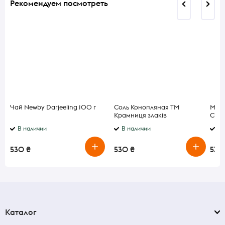
Рекомендуем посмотреть
Чай Newby Darjeeling 100 г
Соль Конопляная ТМ
Масл
Крамниця злаків
Chal
В наличии
В наличии
В 
530 ₴
530 ₴
530
Каталог