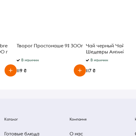
ibre
Творог Простонаше 9% 300г
Чай черный Чайные
0 г
Шедевры Английски
аристократ
В наличии
В наличии
119 ₴
117 ₴
Каталог
Компания
Готовые блюда
О нас