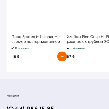
Пиво Spaten M?nchner Hell
Хлебцы Finn Crisp Hi-F
светлое пастеризованное
ржаные с отрубями 20
5,2% 0,5л
В наличии
В наличии
118 ₴
117 ₴
Контакти