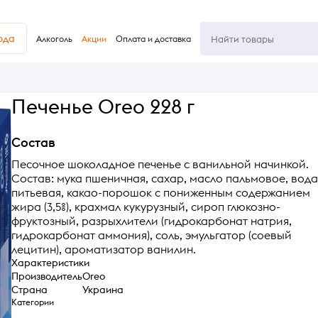
юда
Алкоголь
Акции
Оплата и доставка
Печенье Oreo 228 г
Состав
Песочное шоколадное печенье с ванильной начинкой.
Состав: мука пшеничная, сахар, масло пальмовое, вода
питьевая, какао-порошок с пониженным содержанием
жира (3,5%), крахмал кукурузный, сироп глюкозно-
фруктозный, разрыхлители (гидрокарбонат натрия,
гидрокарбонат аммония), соль, эмульгатор (соевый
лецитин), ароматизатор ванилин.
Характеристики
Производитель
Oreo
Страна
Украина
Категории