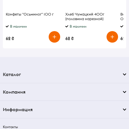
Конфеты "Осьминог" 100 г
Хлеб Чумацкий 400г
Вода
(половина нарезной)
0,33
В наличии
В наличии
В 
62 ₴
62 ₴
62 ₴
Каталог
Компания
Информация
Контакты