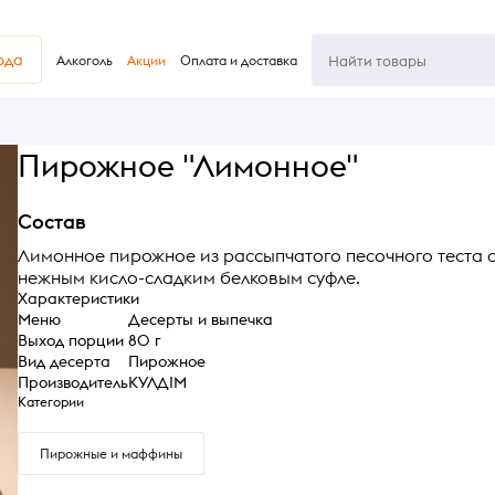
юда
Алкоголь
Акции
Оплата и доставка
Пирожное "Лимонное"
Состав
Лимонное пирожное из рассыпчатого песочного теста 
нежным кисло-сладким белковым суфле.
Характеристики
Меню
Десерты и выпечка
Выход порции
80 г
Вид десерта
Пирожное
Производитель
КУЛДІМ
Категории
Пирожные и маффины