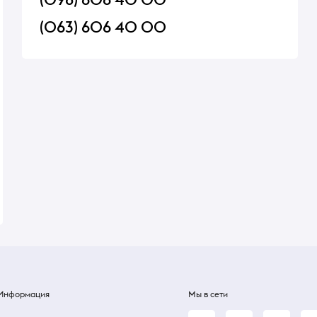
(063) 606 40 00
йцом
Пирожки с яблоками
Рис отварной
Порция: 50 г
Порция: 200 г
Приготовим за 03:00 ч
Приготовим за 00:30 ч
28 ₴
44 ₴
Информация
Мы в сети