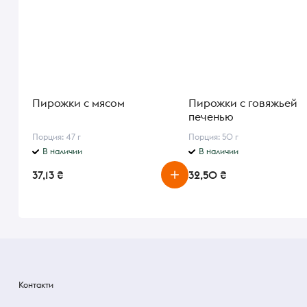
Пирожки с мясом
Пирожки с говяжьей
печенью
Порция: 47 г
Порция: 50 г
В наличии
В наличии
37,13 ₴
32,50 ₴
Контакти