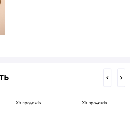
ть
Хіт продажів
Хіт продажів