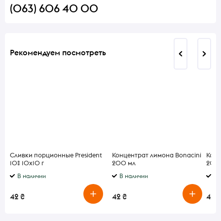
(063) 606 40 00
Рекомендуем посмотреть
Сливки порционные President
Концентрат лимона Bonacini
Конц
10% 10х10 г
200 мл
200
В наличии
В наличии
В 
42 ₴
42 ₴
42 ₴