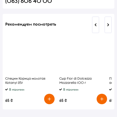
(063) 606 40 00
Рекомендуем посмотреть
Специи Корица молотая
Сыр Fior di Dolcezza
Прян
Kotanyi 25г
Mozzarella 100 г
ассо
В наличии
В наличии
В 
65 ₴
65 ₴
65 ₴