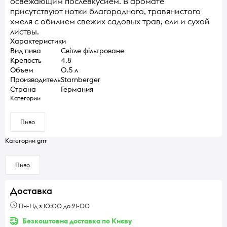
освежающим послевкусием. В аромате
присутствуют нотки благородного, травянистого
хмеля с обилием свежих садовых трав, ели и сухой
листвы.
Характеристики
Вид пива
Світле фільтроване
Крепость
4.8
Объем
0.5 л
Производитель
Starnberger
Страна
Германия
Категории
Пиво
Категории grrr
Пиво
Доставка
Пн-Нд з 10:00 до 21-00
Безкоштовна доставка по Києву