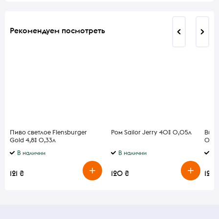
Рекомендуем посмотреть
Пиво светлое Flensburger
Ром Sailor Jerry 40% 0,05л
Виск
Gold 4,8% 0,33л
0,05
В наличии
В наличии
В 
121 ₴
120 ₴
125 