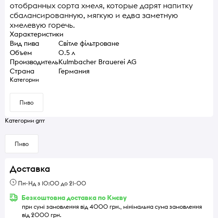
отобранных сорта хмеля, которые дарят напитку
сбалансированную, мягкую и едва заметную
хмелевую горечь.
Характеристики
Вид пива
Світле фільтроване
Объем
0.5 л
Производитель
Kulmbacher Brauerei AG
Страна
Германия
Категории
Пиво
Категории grrr
Пиво
Доставка
Пн-Нд з 10:00 до 21-00
Безкоштовна доставка по Києву
при сумі замовлення від 4000 грн., мінімальна сума замовлення
від 2000 грн.