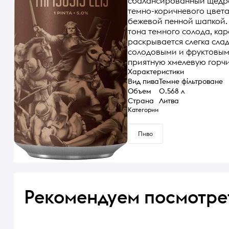
сбалансированный щедро
темно-коричневого цвета
бежевой пенной шапкой.
тона темного солода, кар
раскрывается слегка сла
солодовыми и фруктовым
приятную хмелевую горчи
Характеристики
Вид пива
Темне фільтроване
Объем
0.568 л
Страна
Литва
Категории
Пиво
Рекомендуем посмотре