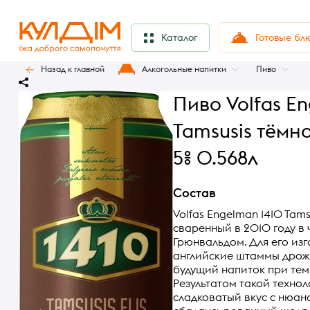
Готовые бл
Каталог
Назад к главной
Алкогольные напитки
Пиво
Пиво Volfas E
Tamsusis тёмн
5% 0.568л
Состав
Volfas Engelman 1410 Tams
сваренный в 2010 году в 
Грюнвальдом. Для его из
английские штаммы дро
будущий напиток при темп
Результатом такой техно
сладковатый вкус с нюан