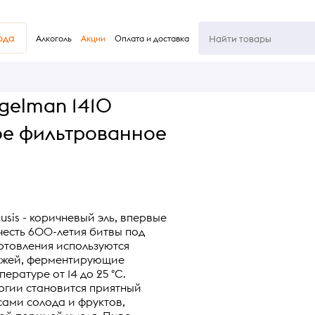
юда
Алкоголь
Акции
Оплата и доставка
ngelman 1410
ое фильтрованное
usis - коричневый эль, впервые
честь 600-летия битвы под
готовления используются
жжей, ферментирующие
ературе от 14 до 25 °С.
логии становится приятный
сами солода и фруктов,