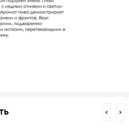
й порцией хмеля. Пиво
 с медным отливом и светло-
 Аромат пива демонстрирует
амели и фруктов. Вкус
дкими, поджаренно-
и нотками, перетекающими в
нку.
ть