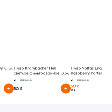
Пиво Krombacher Hell
Пиво Volfas Engelma
светлое фильтрованное 0.5л
Raspberry Porter тем
5%
фильтрованное 7.5% 0
В наличии
В наличии
50 ₴
50 ₴
55 ₴