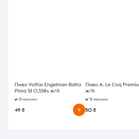
Пиво Volfas Engelman Balta
Пиво A. Le Coq Premium 0,5л
Pinta 5% 0,558л ж/б
ж/б
В наличии
В наличии
49 ₴
50 ₴