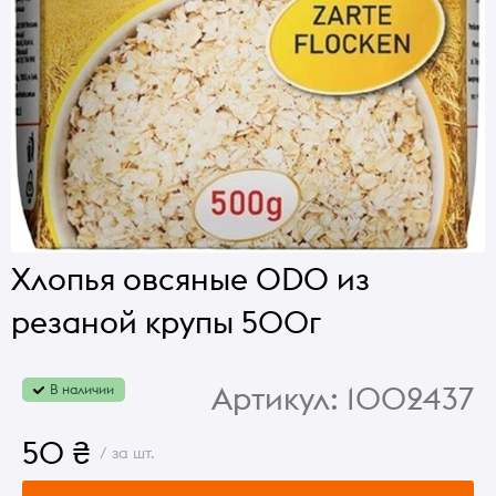
Хлопья овсяные ODO из
резаной крупы 500г
Артикул:
1002437
В наличии
50 ₴
/ за шт.