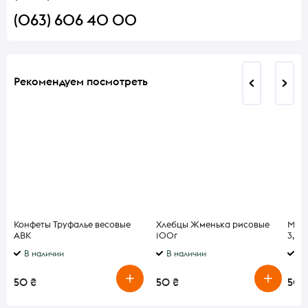
(063) 606 40 00
Рекомендуем посмотреть
Конфеты Труфалье весовые
Хлебцы Жменька рисовые
Моло
АВК
100г
3,2%
В наличии
В наличии
В 
50 ₴
50 ₴
50 