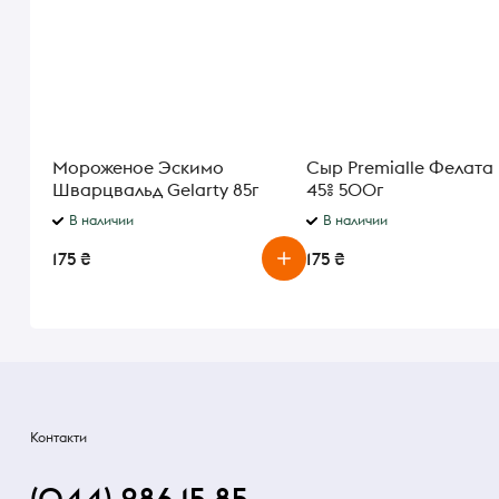
Мороженое Эскимо
Сыр Premialle Фелата
Шварцвальд Gelarty 85г
45% 500г
В наличии
В наличии
175 ₴
175 ₴
Контакти