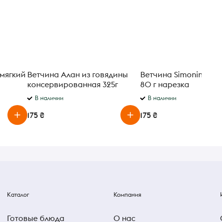
 мягкий
Ветчина Алан из говядины
Ветчина Simonini Коп
консервированная 325г
80 г нарезка
В наличии
В наличии
175 ₴
175 ₴
Каталог
Компания
Готовые блюда
О нас