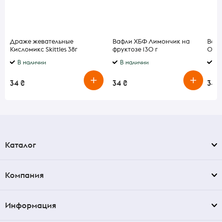
Драже жевательные
Вафли ХБФ Лимончик на
Вода
Кисломикс Skittles 38г
фруктозе 130 г
0,33
В наличии
В наличии
В 
34 ₴
34 ₴
34 ₴
Каталог
Компания
Информация