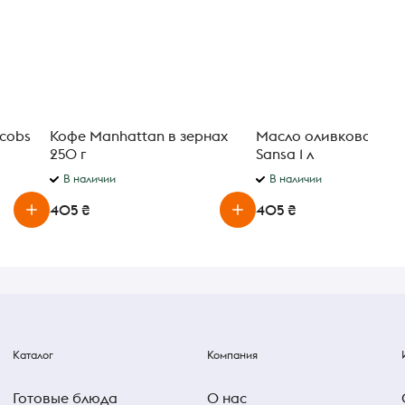
cobs
Кофе Manhattan в зернах
Масло оливковое Bon
250 г
Sansa 1 л
В наличии
В наличии
405 ₴
405 ₴
Каталог
Компания
Готовые блюда
О нас