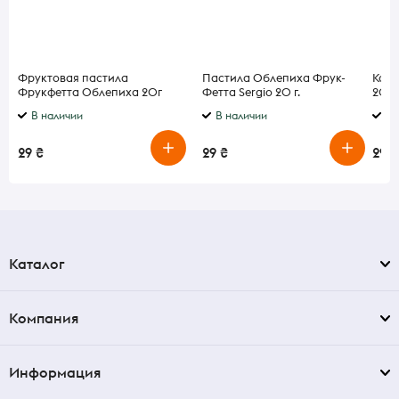
Фруктовая пастила
Пастила Облепиха Фрук-
Конф
Фрукфетта Облепиха 20г
Фетта Sergio 20 г.
20 г
В наличии
В наличии
В 
29 ₴
29 ₴
29 ₴
Каталог
Компания
Информация