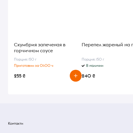
Скумбрия запеченая в
Перепел жареный на 
горчичном соусе
Порция: 150 г
Порция: 150 г
Приготовим за 01:00 ч
В наличии
255 ₴
240 ₴
Контакти