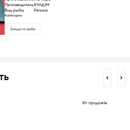
Производитель
КУЛДІМ
Вид рыбы
Речная
Категории
Блюда из рыбы
ть
Хіт продажів