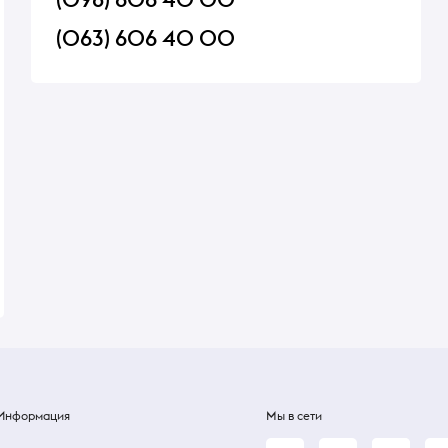
(063) 606 40 00
-
Люля-кебаб из баранины
Салат Оливье с язы
Порция: 150 г
Порция: 300 г
В наличии
Приготовим за 01:00 ч
240 ₴
240 ₴
Информация
Мы в сети