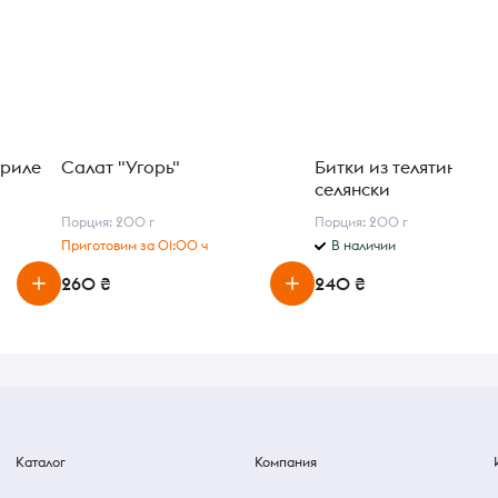
гриле
Салат "Угорь"
Битки из телятины по
селянски
Порция: 200 г
Порция: 200 г
Приготовим за 01:00 ч
В наличии
260 ₴
240 ₴
Каталог
Компания