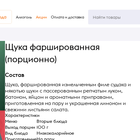
юда
Алкоголь
Акции
Оплата и доставка
Щука фаршированная
(порционно)
Состав
Щука, фаршированная измельченным филе судака и
мякотью щуки с пассерованным репчатым луком,
батоном, яйцом и ароматными приправами,
приготовленная на пару и украшенная лимоном и
свежими листьями салата.
Характеристики
Меню
Вторые блюда
Выход порции
100 г
Вид блюда
Низкокалорийное
Приготовление
На пару