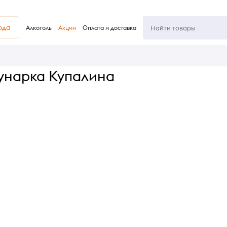
юда
Алкоголь
Акции
Оплата и доставка
унарка Купалина