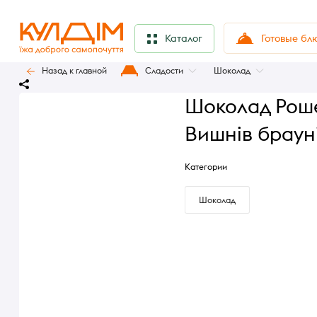
Готовые бл
Каталог
Назад к главной
Сладости
Шоколад
Шоколад Роше
Вишнів браун
Категории
Шоколад