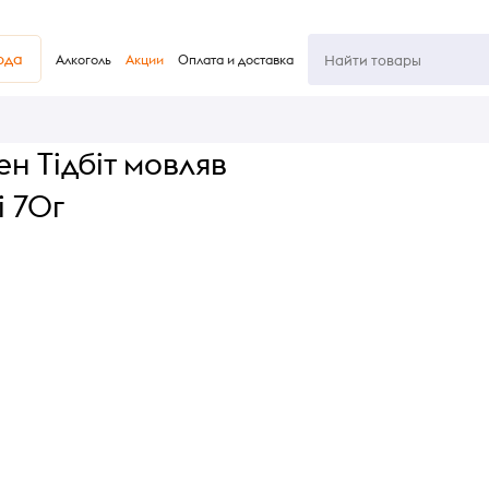
юда
Алкоголь
Акции
Оплата и доставка
н Тідбіт мовляв
і 70г