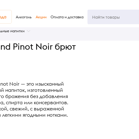
юда
Алкоголь
Акции
Оплата и доставка
льные напитки
nd Pinot Noir брют
inot Noir — это изысканный
й напиток, изготовленный
го брожения без добавления
а, спирта или консервантов.
хой, свежий, с выраженной
и легкими ягодными нотками.