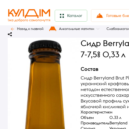
Готовые бл
Каталог
Назад к главной
Алкогольные напитки
Слабоалкого
Сидр Berryla
7-7,5% 0,33 л
Состав
Сидр Berryland Brut P
украинский крафтовы
методом естественно
искусственного сахар
Вкусовой профиль су
яблочной кислинкой 
Характеристики
Объем
0.33 л
Производитель
Berryland
Страна
Украина