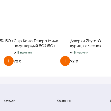
% 150 г
Сыр Комо Тенеро Милк
Джерки ZhytarOK мя
полутвердый 50% 150 г
курицы с чесноком 8
В наличии
В наличии
92 ₴
92 ₴
Каталог
Компания