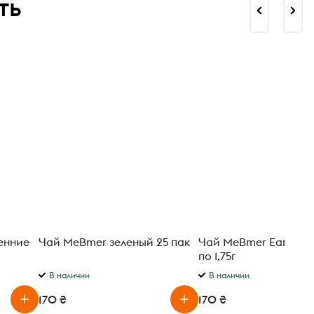
ть
енние
Чай MeBmer зеленый 25 пак
Чай MeBmer Earl Grey
по 1,75г
В наличии
В наличии
170 ₴
170 ₴