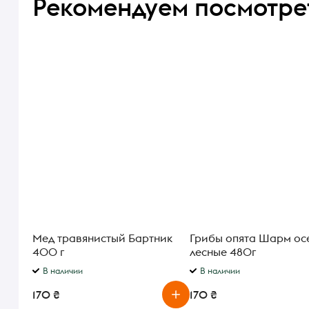
Рекомендуем посмотре
Мед травянистый Бартник
Грибы опята Шарм ос
400 г
лесные 480г
В наличии
В наличии
170 ₴
170 ₴