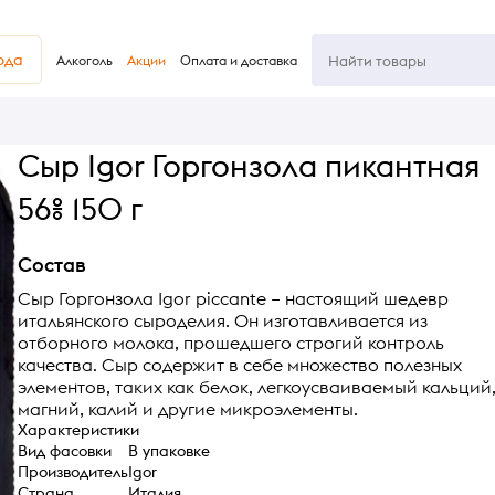
юда
Алкоголь
Акции
Оплата и доставка
Сыр Igor Горгонзола пикантная
56% 150 г
Состав
Сыр Горгонзола Igor piccante – настоящий шедевр
итальянского сыроделия. Он изготавливается из
отборного молока, прошедшего строгий контроль
качества. Сыр содержит в себе множество полезных
элементов, таких как белок, легкоусваиваемый кальций
магний, калий и другие микроэлементы.
Характеристики
Вид фасовки
В упаковке
Производитель
Igor
Страна
Италия