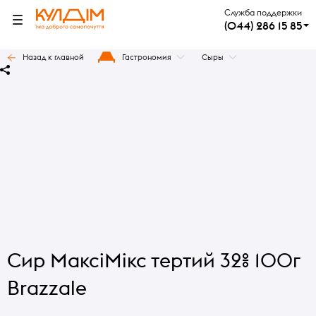
Служба поддержки
(044) 286 15 85
Назад к главной
Гастрономия
Сыры
Сир МаксіМікс тертий 32% 100г
Brazzale