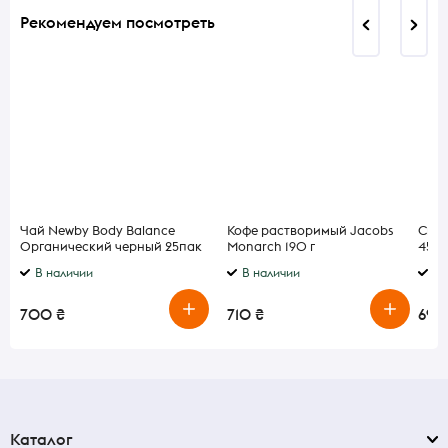
Рекомендуем посмотреть
Чай Newby Body Balance
Кофе растворимый Jacobs
Сыр
Органический черный 25пак
Monarch 190 г
45% 
В наличии
В наличии
В 
700 ₴
710 ₴
690
Каталог