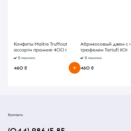
Конфеты Maitre Truffout
Абрикосовый джем с 
ассорти пралине 400 г
трюфелем Tartufi 110г
В наличии
В наличии
460 ₴
460 ₴
Контакти