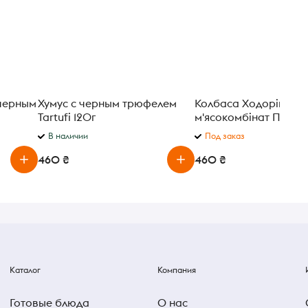
черным
Хумус с черным трюфелем
Колбаса Ходорівськ
Tartufi 120г
м'ясокомбінат Посол
полукопченая весова
В наличии
Под заказ
460 ₴
460 ₴
Каталог
Компания
Готовые блюда
О нас