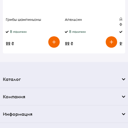
Грибы шампиньоны
Апельсин
Йогу
фрук
бана
В наличии
В наличии
В 
22 ₴
22 ₴
22 ₴
Каталог
Компания
Информация