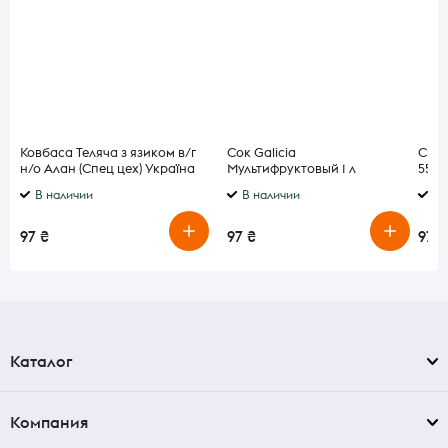
Ковбаса Теляча з язиком в/г
Сок Galicia
Сыр 
н/о Алан (Спец цех) Україна
Мультифруктовый 1 л
55% 1
В наличии
В наличии
В 
97 ₴
97 ₴
97 ₴
Каталог
Компания