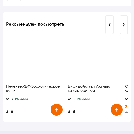
Рекомендуем посмотреть
Печенье ХБФ Зоологическое
Бифидойогурт Активіа
Сал
180 г
Белый 2.4% 165г
24*2
В наличии
В наличии
В 
31 ₴
31 ₴
31 ₴
37 ₴