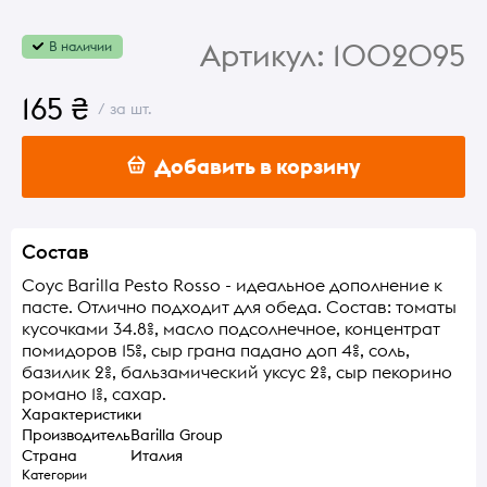
Артикул:
1002095
В наличии
165 ₴
/ за шт.
Добавить в корзину
Состав
Соус Barilla Pesto Rosso - идеальное дополнение к
пасте. Отлично подходит для обеда. Состав: томаты
кусочками 34.8%, масло подсолнечное, концентрат
помидоров 15%, сыр грана падано доп 4%, соль,
базилик 2%, бальзамический уксус 2%, сыр пекорино
романо 1%, сахар.
Характеристики
Производитель
Barilla Group
Страна
Италия
Категории