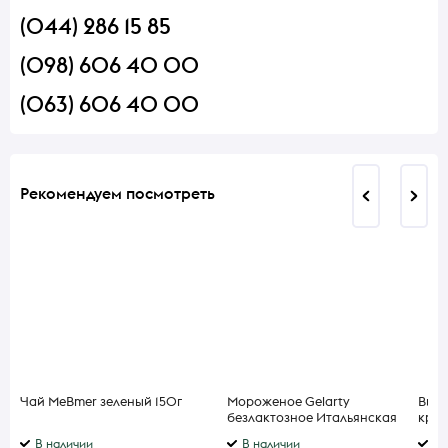
(044) 286 15 85
(098) 606 40 00
(063) 606 40 00
Рекомендуем посмотреть
Чай MeBmer зеленый 150г
Мороженое Gelarty
Вино
безлактозное Итальянская
крас
страчателла 235 мл
0,75
В наличии
В наличии
В 