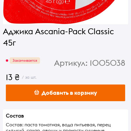
Аджика Ascania-Pack Classic
45г
Артикул:
1005038
Заканчивается
13 ₴
/ за шт.
Добавить в корзину
Состав
Состав: паста томатная, вода питьевая, перец
сладкий, сахар, овощи и пряности сушеные,