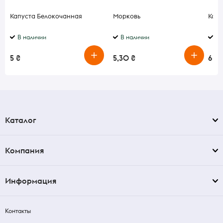
Капуста Белокочанная
Морковь
Каб
В наличии
В наличии
В 
5 ₴
5,30 ₴
6 ₴
Каталог
Компания
Информация
Контакты