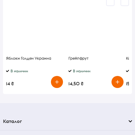
Яблоки Голден Украина
Грейпфрут
Капу
В наличии
В наличии
В 
14 ₴
14,50 ₴
15 ₴
Каталог