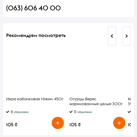
(063) 606 40 00
Рекомендуем посмотреть
Икра кабачковая Ніжин 450г
Огурцы Верес
Конф
маринованные целые 300г
390г
с/б
В наличии
В наличии
В 
105 ₴
105 ₴
105 