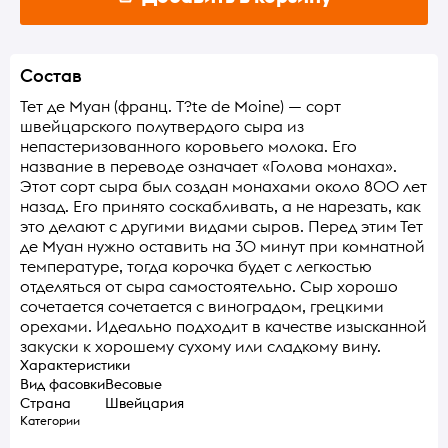
Состав
Тет де Муан (франц. T?te de Moine) — сорт
швейцарского полутвердого сыра из
непастеризованного коровьего молока. Его
название в переводе означает «Голова монаха».
Этот сорт сыра был создан монахами около 800 лет
назад. Его принято соскабливать, а не нарезать, как
это делают с другими видами сыров. Перед этим Тет
де Муан нужно оставить на 30 минут при комнатной
температуре, тогда корочка будет с легкостью
отделяться от сыра самостоятельно. Сыр хорошо
сочетается сочетается с виноградом, грецкими
орехами. Идеально подходит в качестве изысканной
закуски к хорошему сухому или сладкому вину.
Характеристики
Вид фасовки
Весовые
Страна
Швейцария
Категории