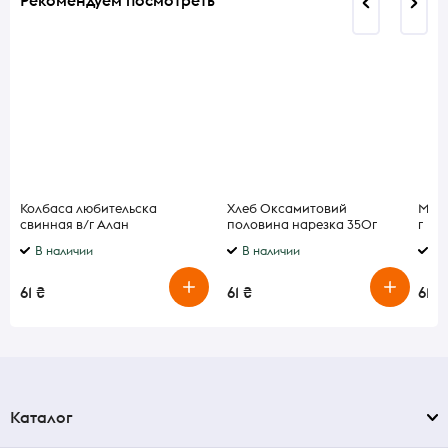
Рекомендуем посмотреть
Колбаса любительска
Хлеб Оксамитовий
Моло
свинная в/г Алан
половина нарезка 350г
г
В наличии
В наличии
В 
61 ₴
61 ₴
61 ₴
Каталог