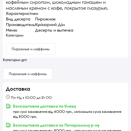
кофейным сиропом, шоколадным ганашем и
масляным кремом с кофе, покрытое глазурью.
Характеристики
Вид десерта
Пирожное
Производитель
Кулінарний Дім
Меню
Десерты и выпечка
Категории
Пирожные и маффины
Категории grrr
Пирожные и маффины
Доставка
Пн-Нд з 10:00 до 21-00
Безкоштовна доставка по Києву
при сумі замовлення від 4000 грн., мінімальна сума замовлення
від 2000 грн.
Безкоштовна доставка по Печерському р-ну
при сумі замовлення від 2000 грн., мінімальна сума замовлення