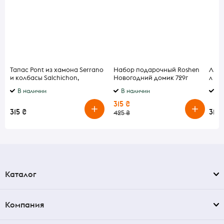
Тапас Pont из хамона Serrano
Набор подарочный Roshen
Лике
и колбасы Salchichon,
Новогодний домик 729г
л
Chorizo, Lomo 150 г
В наличии
В наличии
В 
315 ₴
315 ₴
315 
425 ₴
Каталог
Компания