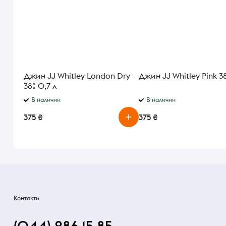
Джин JJ Whitley London Dry
Джин JJ Whitley Pink 38
38% 0,7 л
В наличии
В наличии
375 ₴
375 ₴
Контакти