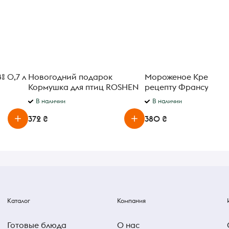
% 0,7 л
Новогодний подарок
Мороженое Крем-бр
Кормушка для птиц ROSHEN
рецепту Франсуа Ме
872г
1691 года Gelarty 350
В наличии
В наличии
372 ₴
380 ₴
Каталог
Компания
Готовые блюда
О нас