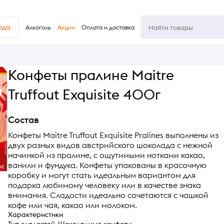
юда
Алкоголь
Акции
Оплата и доставка
Конфеты пралине Maitre
Truffout Exquisite 400г
Состав
Конфеты Maitre Truffout Exquisite Pralines выполнены из
двух разных видов австрийского шоколада с нежной
начинкой из пралине, с ощутимыми нотками какао,
ванили и фундука. Конфеты упакованы в красочную
коробку и могут стать идеальным вариантом для
подарка любимому человеку или в качестве знака
внимания. Сладости идеально сочетаются с чашкой
кофе или чая, какао или молоком.
Характеристики
Тип сладостей
Шоколадные конфеты