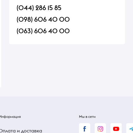
(044) 286 15 85
(098) 606 40 00
(063) 606 40 00
юле по
Морозиво Молочний
Мороженое Брауни 
ссьяло
шоколад Gerkens з
грецким орехом и 
мл
кубинською страчателою
конфитюром Gelart
В наличии
В наличии
Gelarty 350мл
370 ₴
380 ₴
Информация
Мы в сети
Оплата и доставка