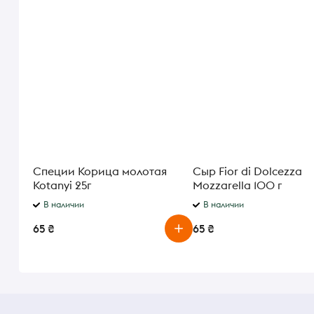
Специи Корица молотая
Сыр Fior di Dolcezza
Kotanyi 25г
Mozzarella 100 г
В наличии
В наличии
65 ₴
65 ₴