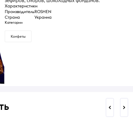
зефиров, сморов, шоколадных фонданов.
Характеристики
Производитель
ROSHEN
Страна
Украина
Категории
Конфеты
ть