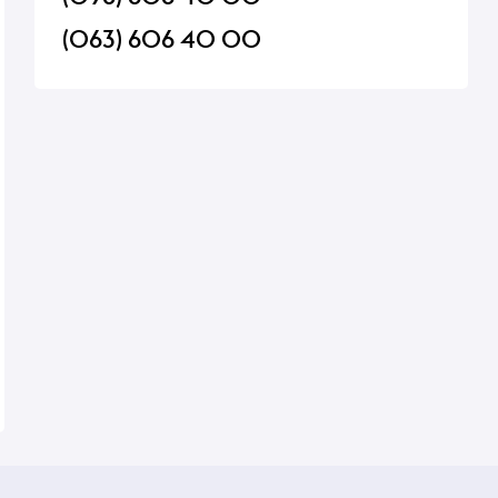
(063) 606 40 00
е Damel
Конфеты жевательные Damel
Напиток Coca-Cola 1
90 г
Sweet mix без сахара 90 г
В наличии
В наличии
65 ₴
65 ₴