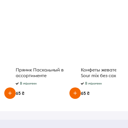
Пряник Пасхальный в
Конфеты жевательны
ассортименте
Sour mix без сахара 
В наличии
В наличии
65 ₴
65 ₴