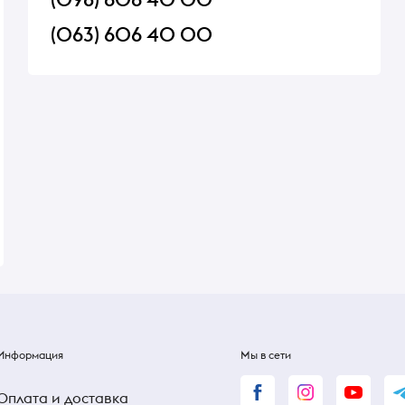
(063) 606 40 00
ardi
Соус Barilla Bolognese 400 г
Сыр Alpenhain Selec
Camembert 50% 125г
В наличии
В наличии
190 ₴
190 ₴
Информация
Мы в сети
Оплата и доставка