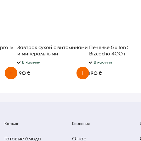
pro 1л
Завтрак сухой с витаминами
Печенье Gullon Savoi
и минеральными
Bizcocho 400 г
веществами Nesquik 460г
В наличии
В наличии
190 ₴
190 ₴
Каталог
Компания
Готовые блюда
О нас