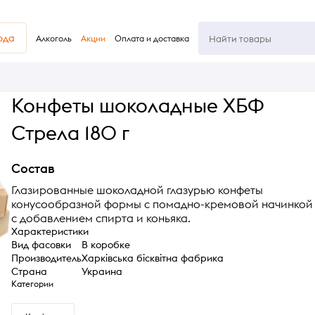
юда
Алкоголь
Акции
Оплата и доставка
Конфеты шоколадные ХБФ
Стрела 180 г
Состав
Глазированные шоколадной глазурью конфеты
конусообразной формы с помадно-кремовой начинкой
с добавлением спирта и коньяка.
Характеристики
Вид фасовки
В коробке
Производитель
Харківська бісквітна фабрика
Страна
Украина
Категории