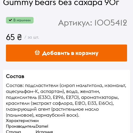
Gummy bears без сахара 90г
Артикул:
1005412
В наличии
65 ₴
/ за шт.
Добавить в корзину
Состав
Состав: подсластители (сироп мальтитола, изомальт,
ацесульфам-К, аспартам), вода, желатин,
подкислитель (Е330, Е296, E270), ароматизаторы,
красители (экстракт сафлора, Е120, E133, E160с),
глазирующий агент (растительное масло
(пальмовое), карнаубский воск).
Характеристики
Производитель
Damel
Страна
Испания