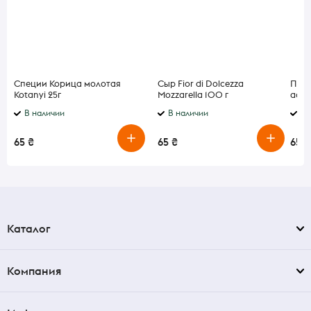
Специи Корица молотая
Сыр Fior di Dolcezza
Прян
Kotanyi 25г
Mozzarella 100 г
ассо
В наличии
В наличии
В 
65 ₴
65 ₴
65 ₴
Каталог
Компания