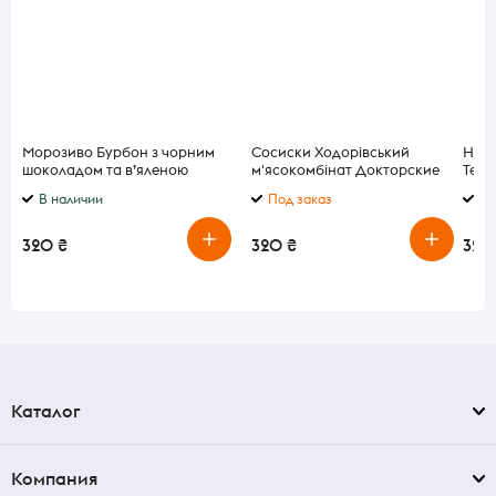
Морозиво Бурбон з чорним
Сосиски Ходорівський
Набо
шоколадом та в’яленою
м'ясокомбінат Докторские
Tea 
журавлиною Gelarty 235мл
весовые
В наличии
Под заказ
В 
320 ₴
320 ₴
320
Каталог
Компания