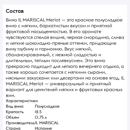
Состав
Вино IL MARISCAL Merlot — это красное полусладкое
вино с мягким, бархатистым вкусом и приятной
фруктовой насыщенностью. В его аромате
чувствуются спелая вишня, черная смородина, слива
и легкие шоколадно-пряные оттенки, придающие
вину глубину и гармонию. Вкус мягкий,
сбалансированный, с нежной сладостью и
длительным, теплым послевкусием. Это вино
прекрасно подходит для легкого вечернего отдыха, а
также хорошо сочетается с мягкими сырами,
мясными закусками или десертами на основе ягод. IL
MARISCAL Merlot — универсальный и приятный
вариант для ценителей мягких и фруктовых красных
вин.
Характеристики
Вид вина
Полусладкое
Крепость
12.5
Объем
0.75 л
Производитель
IL MARISCAL
Страна
Испания