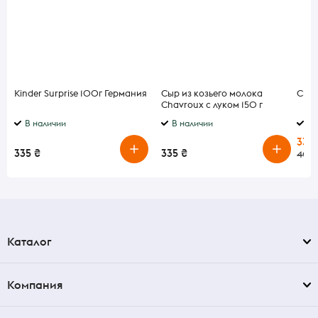
Kinder Surprise 100г Германия
Сыр из козьего молока
Сыр I
Chavroux с луком 150 г
В наличии
В наличии
В 
335 
335 ₴
335 ₴
400
Каталог
Компания