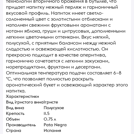
технологии вторичного брожения в бутылке, что
придает напитку нежный перляж и гармоничный
вкусовой профиль. Напиток имеет светло-
соломенный цвет с золотистыми отблесками и
наполнен свежими фруктовыми ароматами с
нотами яблока, груши и цитрусовых, дополненными
легкими цветочными оттенками. Вкус мягкий,
полусухой, с приятным балансом между нежной
сладостью и освежающей кислотностью. Он
прекрасно подходит в качестве аперитива,
гармонично сочетается с легкими закусками,
морепродуктами, фруктами и десертами.
Оптимальная температура подачи составляет 6–8
°C, что позволяет полностью раскрыть
ароматический букет и освежающий характер этого
напитка.
Характеристики
Вид ігристого вина
Ігристе
Вид вина
Полусухое
Крепость
11.5
Объем
0.75 л
Производитель
Pata Negra
Страна
Испания