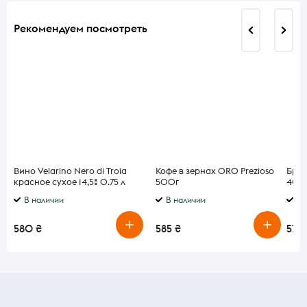
Рекомендуем посмотреть
Вино Velarino Nero di Troia
Кофе в зернах ORO Prezioso
Брен
красное сухое 14,5% 0.75 л
500г
40% 
В наличии
В наличии
В 
580 ₴
585 ₴
578 