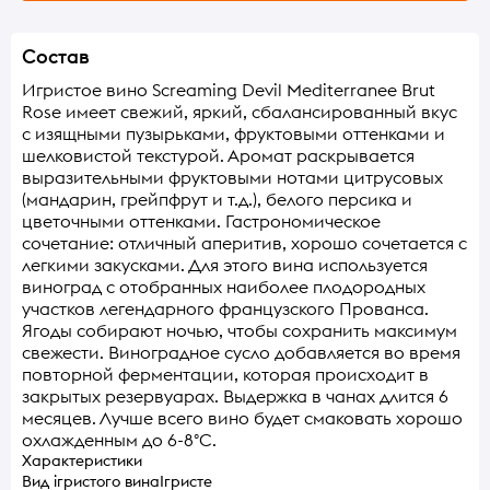
Состав
Игристое вино Screaming Devil Mediterranee Brut
Rose имеет свежий, яркий, сбалансированный вкус
с изящными пузырьками, фруктовыми оттенками и
шелковистой текстурой. Аромат раскрывается
выразительными фруктовыми нотами цитрусовых
(мандарин, грейпфрут и т.д.), белого персика и
цветочными оттенками. Гастрономическое
сочетание: отличный аперитив, хорошо сочетается с
легкими закусками. Для этого вина используется
виноград с отобранных наиболее плодородных
участков легендарного французского Прованса.
Ягоды собирают ночью, чтобы сохранить максимум
свежести. Виноградное сусло добавляется во время
повторной ферментации, которая происходит в
закрытых резервуарах. Выдержка в чанах длится 6
месяцев. Лучше всего вино будет смаковать хорошо
охлажденным до 6-8°С.
Характеристики
Вид ігристого вина
Ігристе