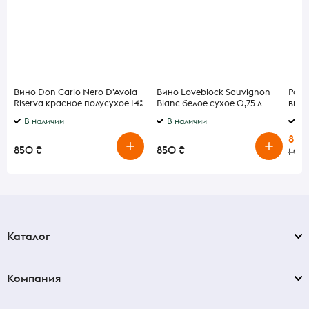
Вино Don Carlo Nero D'Avola
Вино Loveblock Sauvignon
Ром 
Riserva красное полусухое 14%
Blanc белое сухое 0,75 л
выде
0,75 л
В наличии
В наличии
В 
849
850 ₴
850 ₴
1 06
Каталог
Компания