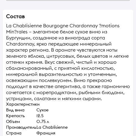
Состав
La Chablisienne Bourgogne Chardonnay ?motions
Min?rales – элегантное белое сухое вино из
Бургундии, созданное из винограда сорта
Chardonnay, ярко передающее минеральный
характер региона. В аромате чувствуются ноты
зеленого яблока, цитрусовых, белых цветов и легкие
оттенки кремня. Вкус свежий, чистый и хорошо
сбалансированный, с приятной кислотностью,
минеральной выразительностью и утонченным,
освежающим послевкусием. Вино прекрасно
подходит в качестве аперитива, а также гармонично
сочетается с морепродуктами, рыбными блюдами,
устрицами, салатами и мягкими сырами.
Характеристики
Вид вина
Сухое
Крепость
12.5
Объем
0.75 л
Производитель
La Chablisienne
Страна
Франция