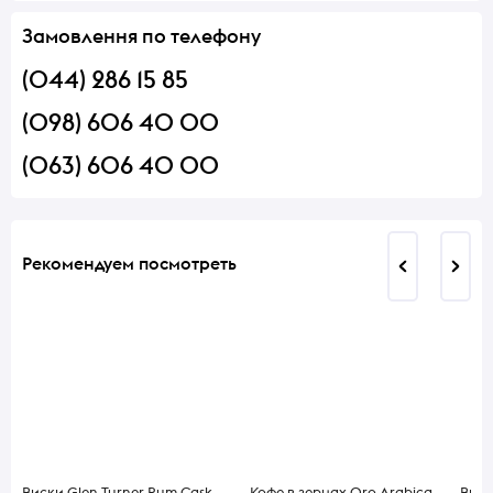
Замовлення по телефону
(044) 286 15 85
(098) 606 40 00
(063) 606 40 00
Рекомендуем посмотреть
Виски Glen Turner Rum Cask
Кофе в зернах Oro Arabica
Вино