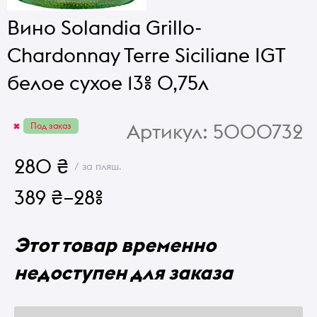
Вино Solandia Grillo-
Chardonnay Terre Siciliane IGT
белое сухое 13% 0,75л
Артикул:
5000732
Под заказ
280 ₴
/ за пляш.
389 ₴
–28%
Этот товар временно
недоступен для заказа