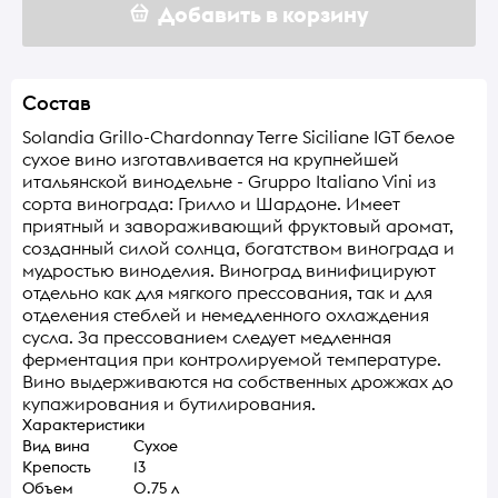
Добавить в корзину
Состав
Solandia Grillo-Chardonnay Terre Siciliane IGT белое
сухое вино изготавливается на крупнейшей
итальянской винодельне - Gruppo Italiano Vini из
сорта винограда: Грилло и Шардоне. Имеет
приятный и завораживающий фруктовый аромат,
созданный силой солнца, богатством винограда и
мудростью виноделия. Виноград винифицируют
отдельно как для мягкого прессования, так и для
отделения стеблей и немедленного охлаждения
сусла. За прессованием следует медленная
ферментация при контролируемой температуре.
Вино выдерживаются на собственных дрожжах до
купажирования и бутилирования.
Характеристики
Вид вина
Сухое
Крепость
13
Объем
0.75 л