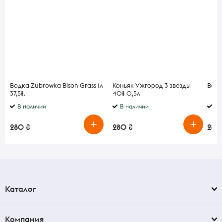
Водка Zubrowka Bison Grass 1л
Коньяк Ужгород 3 звезды
Водк
37,5%.
40% 0,5л
В наличии
В наличии
В 
280 ₴
280 ₴
285 
Каталог
Компания