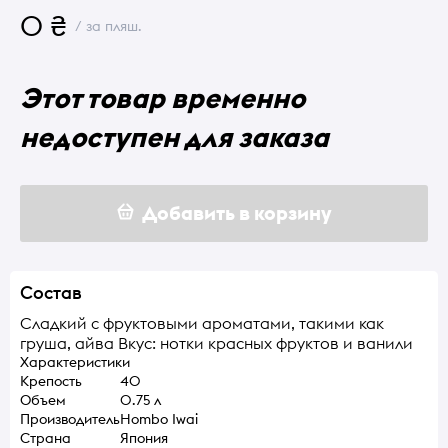
0 ₴
/ за пляш.
Этот товар временно
недоступен для заказа
Добавить в корзину
Состав
Сладкий с фруктовыми ароматами, такими как
груша, айва Вкус: нотки красных фруктов и ванили
Характеристики
Крепость
40
Объем
0.75 л
Производитель
Hombo Iwai
Страна
Япония