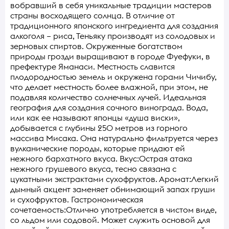
вобравший в себя уникальные традиции мастеров
страны восходящего солнца. В отличие от
традиционного японского ингредиента для создания
алкоголя – риса, Теньяку производят из солодовых и
зерновых спиртов. Окруженные богатством
природы грозди выращивают в городе Фуефуки, в
префектуре Яманаси. Местность славится
плодородностью земель и окружена горами Чичибу,
что делает местность более влажной, при этом, не
подавляя количество солнечных лучей. Идеальная
география для создания сочного винограда. Вода,
или как ее называют японцы «душа виски»,
добывается с глубины 250 метров из горного
массива Мисака. Она натурально фильтруется через
вулканические породы, которые придают ей
нежного бархатного вкуса. Вкус:Острая атака
нежного грушевого вкуса, тесно связана с
цукатными экстрактами сухофруктов. Аромат:Легкий
дымный акцент заменяет обнимающий запах груши
и сухофруктов. Гастрономическая
сочетаемость:Отлично употребляется в чистом виде,
со льдом или содовой. Может служить основой для