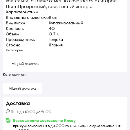
коктейлей, а также отменно сочетается с сигарой.
Цвет:Прозрачный, водянистый янтарь.
Характеристики
Вид міцного алкоголю
Віскі
Вид виски
Купажированный
Крепость
40
Объем
0.7 л
Производитель
Tenjaku
Страна
Япония
Категории
Міцний алкоголь
Категории grrr
Міцний алкоголь
Доставка
Пн-Нд з 10:00 до 21-00
Безкоштовна доставка по Києву
при сумі замовлення від 4000 грн., мінімальна сума замовлення